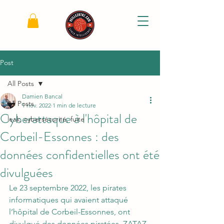
Post
All Posts
Damien Bancal
All Posts
1 nov. 2022
1 min de lecture
Cyberattaque à l'hôpital de
leak, cybersécurité, fuite
Corbeil-Essonnes : des
données confidentielles ont été
divulguées
Le 23 septembre 2022, les pirates 
informatiques qui avaient attaqué 
l’hôpital de Corbeil-Essonnes, ont 
divulgué des données piratées. ZATAZ 