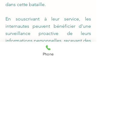
dans cette bataille.
En souscrivant à leur service, les 
internautes peuvent bénéficier d'une 
surveillance proactive de leurs 
informations personnelles, recevant des 
alertes dès qu'une activité suspecte est 
Phone
détectée. 
Cette capacité à être informé avant 
même que les fuites ne soient 
publiques offre un avantage précieux 
dans la protection de la confidentialité 
et de la sécurité en ligne.
En fin de compte, alors que les défis de 
sécurité en ligne continuent d'évoluer, 
il est encourageant de voir 
des 
initiatives telles que 
Veillezataz.com