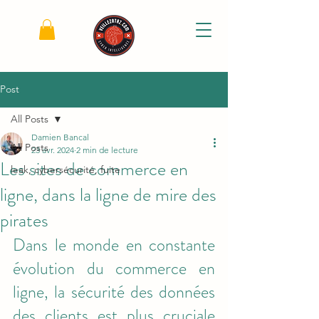
Post
All Posts
Damien Bancal
All Posts
23 avr. 2024
2 min de lecture
Les sites de commerce en
leak, cybersécurité, fuite
ligne, dans la ligne de mire des
pirates
Dans le monde en constante 
évolution du commerce en 
ligne, la sécurité des données 
des clients est plus cruciale 