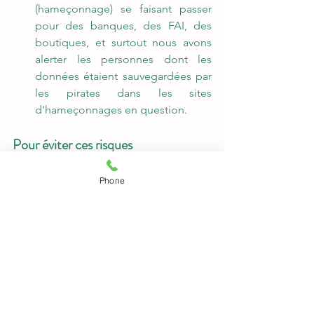
(hameçonnage) se faisant passer 
pour des banques, des FAI, des 
boutiques, et surtout nous avons 
alerter les personnes dont les 
données étaient sauvegardées par 
les pirates dans les sites 
d'hameçonnages en question.
Pour éviter ces risques
Ne scanner que les QR codes 
Phone
provenant de sources fiables.
Utiliser une application de sécurité 
pour scanner les liens avant d'y 
accéder.
Vérifier l'URL après le scan avant de 
cliquer dessus.
Activer un antivirus ou un logiciel 