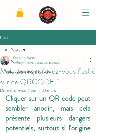
Post
All Posts
Damien Bancal
All Posts
21 sept. 2024
2 min de lecture
Mais pourquoi avez-vous flashé
leak, cybersécurité, fuite
sur ce QRCODE ?
Dernière mise à jour :
30 mars
Cliquer sur un QR code peut 
sembler anodin, mais cela 
présente plusieurs dangers 
potentiels, surtout si l'origine 